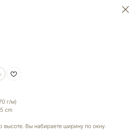
у
70 г/м)
15 сm
 высоте. Вы набираете ширину по окну.