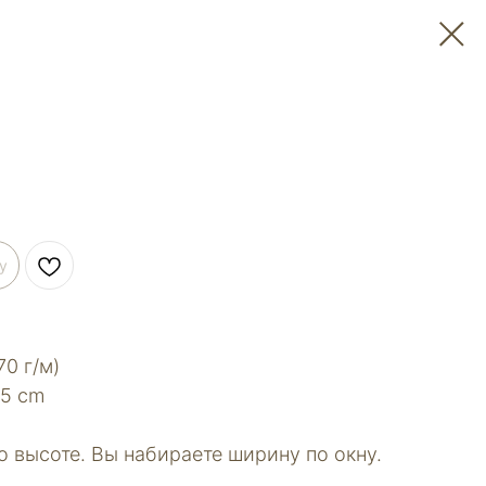
у
70 г/м)
15 сm
 высоте. Вы набираете ширину по окну.