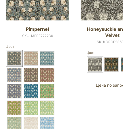
Pimpernel
Honeysuckle and T
Velvet
SKU:
MFRF227230
SKU:
DROF236938
Цвет
Цвет
Цена по запросу