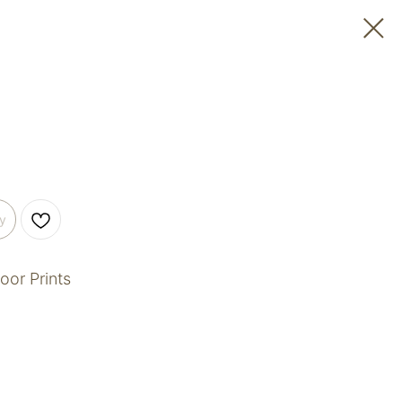
у
or Prints