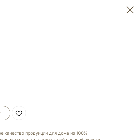
у
ее качество продукции для дома из 100%
альная мягкость натуральной овечьей шерсти