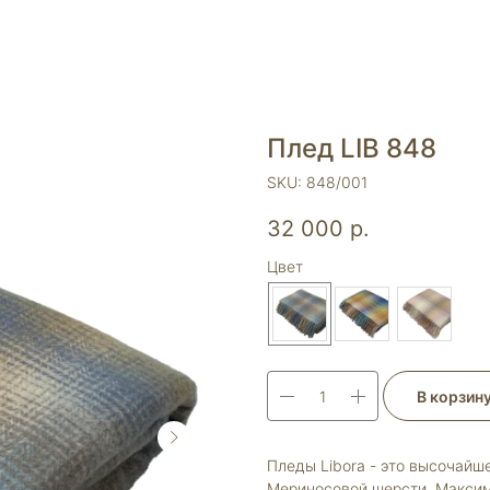
Плед LIB 848
SKU:
848/001
32 000
р.
Цвет
В корзин
Пледы Libora - это высочайш
Мериносовой шерсти. Максим